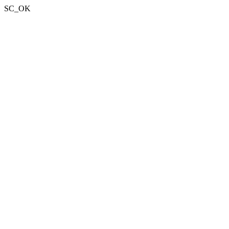
SC_OK